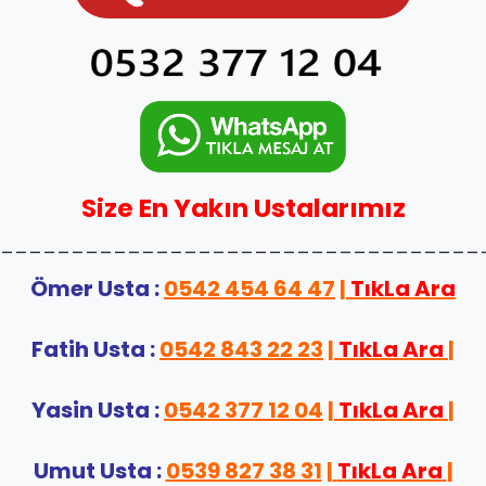
Size En Yakın Ustalarımız
__________________________________
Ömer Usta :
0542 454 64 47
|
TıkLa Ara
Fatih Usta :
0542 843 22 23
|
TıkLa Ara
|
Yasin Usta :
0542 377 12 04
|
TıkLa Ara
|
Umut Usta :
0539 827 38 31
|
TıkLa Ara
|