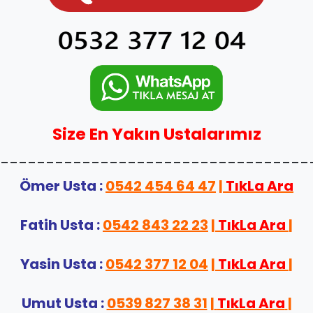
Size En Yakın Ustalarımız
__________________________________
Ömer Usta :
0542 454 64 47
|
TıkLa Ara
Fatih Usta :
0542 843 22 23
|
TıkLa Ara
|
Yasin Usta :
0542 377 12 04
|
TıkLa Ara
|
Umut Usta :
0539 827 38 31
|
TıkLa Ara
|