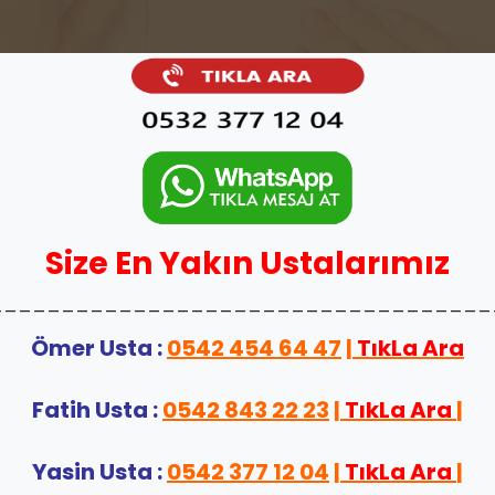
Size En Yakın Ustalarımız
___________________________________
Ömer Usta :
0542 454 64 47
|
TıkLa Ara
Fatih Usta :
0542 843 22 23
|
TıkLa Ara
|
Yasin Usta :
0542 377 12 04
|
TıkLa Ara
|