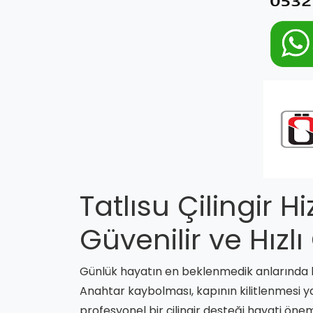
Tatlısu Çilingir H
Güvenilir ve Hız
Günlük hayatın en beklenmedik anlarında ka
Anahtar kaybolması, kapının kilitlenmesi y
profesyonel bir çilingir desteği hayati önem