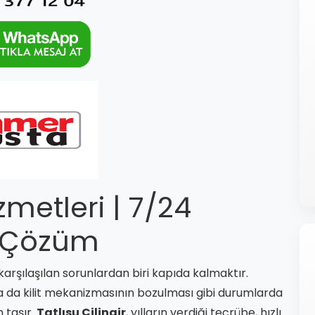
izmetleri | 7/24
lı Çözüm
rşılaşılan sorunlardan biri kapıda kalmaktır.
a da kilit mekanizmasının bozulması gibi durumlarda
 taşır.
Tatlısu Çilingir
, yılların verdiği tecrübe, hızlı