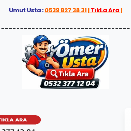
Umut Usta :
0539 827 38 31
|
TıkLa Ara
|
___________________________________