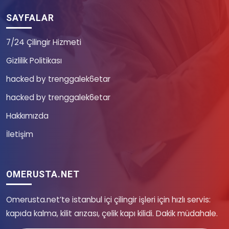
SAYFALAR
7/24 Çilingir Hizmeti
Gizlilik Politikası
hacked by trenggalek6etar
hacked by trenggalek6etar
Hakkımızda
İletişim
OMERUSTA.NET
Omerusta.net’te istanbul içi çilingir işleri için hızlı servis:
kapıda kalma, kilit arızası, çelik kapı kilidi. Dakik müdahale.