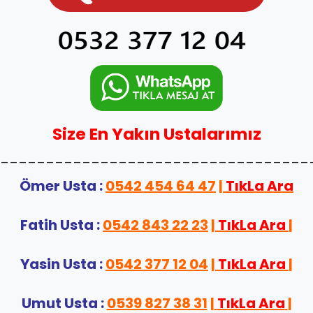
Size En Yakın Ustalarımız
__________________________________
Ömer Usta :
0542 454 64 47
|
TıkLa Ara
Fatih Usta :
0542 843 22 23
|
TıkLa Ara
|
Yasin Usta :
0542 377 12 04
|
TıkLa Ara
|
Umut Usta :
0539 827 38 31
|
TıkLa Ara
|