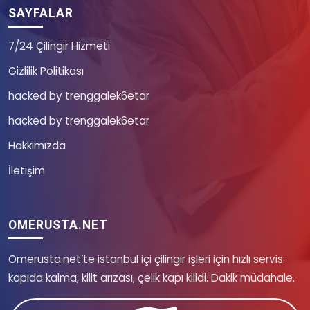
SAYFALAR
7/24 Çilingir Hizmeti
Gizlilik Politikası
hacked by trenggalek6etar
hacked by trenggalek6etar
Hakkımızda
İletişim
OMERUSTA.NET
Omerusta.net’te istanbul içi çilingir işleri için hızlı servis:
kapıda kalma, kilit arızası, çelik kapı kilidi. Dakik müdahale.