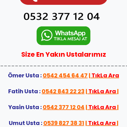
Size En Yakın Ustalarımız
__________________________________
Ömer Usta :
0542 454 64 47
|
TıkLa Ara
Fatih Usta :
0542 843 22 23
|
TıkLa Ara
|
Yasin Usta :
0542 377 12 04
|
TıkLa Ara
|
Umut Usta :
0539 827 38 31
|
TıkLa Ara
|