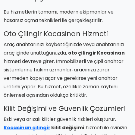
Bu hizmetlerin tamamı, modern ekipmanlar ve
hasarsız açma teknikleri ile gerçekleştirilir.
Oto Çilingir Kocasinan Hizmeti
Araç anahtarınızı kaybettiğinizde veya anahtarınızı
araç içinde unuttuğunuzda,
oto çilingir Kocasinan
hizmeti devreye girer. İmmobilizerli ve çipli anahtar
sistemlerine hakim uzmanlar, aracınıza zarar
vermeden kapıyı açar ve gerekirse yeni anahtar
üretimi yapar. Bu hizmet, özellikle zaman kaybını
önlemesi açısından oldukça kritiktir.
Kilit Değişimi ve Güvenlik Çözümleri
Eski veya arızalı kilitler güvenlik riskleri oluşturur.
Kocasinan çilingir
kilit değişimi
hizmeti ile evinizin