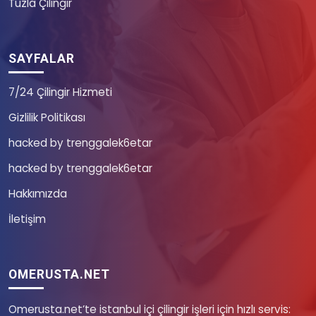
Tuzla Çilingir
SAYFALAR
7/24 Çilingir Hizmeti
Gizlilik Politikası
hacked by trenggalek6etar
hacked by trenggalek6etar
Hakkımızda
İletişim
OMERUSTA.NET
Omerusta.net’te istanbul içi çilingir işleri için hızlı servis: