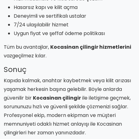
Hasarsız kapı ve kilit açma
Deneyimli ve sertifikalı ustalar
7/24 ulaşılabilir hizmet
Uygun fiyat ve şeffaf ödeme politikası
Tüm bu avantajlar,
Kocasinan çilingir hizmetlerini
vazgeçilmez kılar.
Sonuç
Kapıda kalmak, anahtar kaybetmek veya kilit arızası
yaşamak herkesin başına gelebilir. Böyle anlarda
güvenilir bir
Kocasinan çilingir
ile iletişime geçmek,
sorununuzu hızlı ve güvenli şekilde çözmenizi sağlar.
Profesyonel ekip, modern ekipman ve müşteri
memnuniyeti odaklı hizmet anlayışı ile Kocasinan
çilingirleri her zaman yanınızdadır.