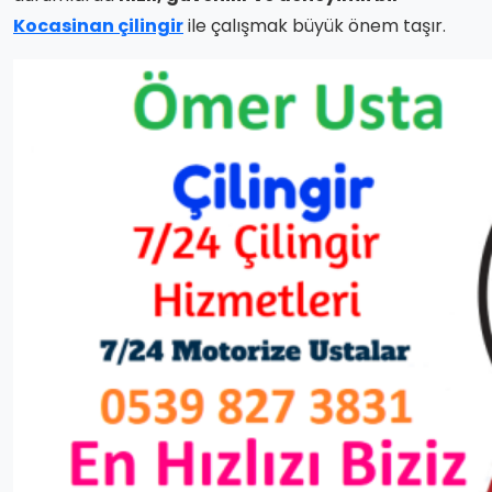
Kocasinan çilingir
ile çalışmak büyük önem taşır.