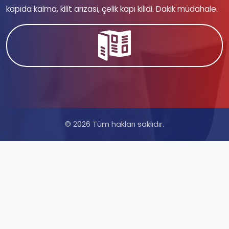
kapıda kalma, kilit arızası, çelik kapı kilidi. Dakik müdahale.
© 2026 Tüm hakları saklıdır.