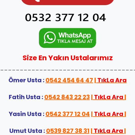
Size En Yakın Ustalarımız
__________________________________
Ömer Usta :
0542 454 64 47
|
TıkLa Ara
Fatih Usta :
0542 843 22 23
|
TıkLa Ara
|
Yasin Usta :
0542 377 12 04
|
TıkLa Ara
|
Umut Usta :
0539 827 38 31
|
TıkLa Ara
|