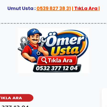
Umut Usta :
0539 827 38 31
|
TıkLa Ara
|
___________________________________