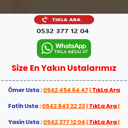
Size En Yakın Ustalarımız
___________________________________
Ömer Usta :
0542 454 64 47
|
TıkLa Ara
Fatih Usta :
0542 843 22 23
|
TıkLa Ara
|
Yasin Usta :
0542 377 12 04
|
TıkLa Ara
|