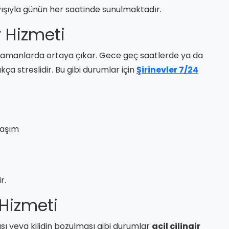
ışıyla günün her saatinde sunulmaktadır.
r Hizmeti
zamanlarda ortaya çıkar. Gece geç saatlerde ya da
a streslidir. Bu gibi durumlar için
Şirinevler 7/24
laşım
r.
r Hizmeti
ı veya kilidin bozulması gibi durumlar
acil çilingir