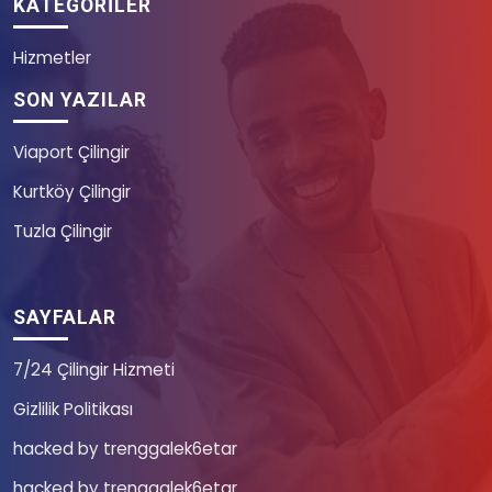
KATEGORILER
Hizmetler
SON YAZILAR
Viaport Çilingir
Kurtköy Çilingir
Tuzla Çilingir
SAYFALAR
7/24 Çilingir Hizmeti
Gizlilik Politikası
hacked by trenggalek6etar
hacked by trenggalek6etar