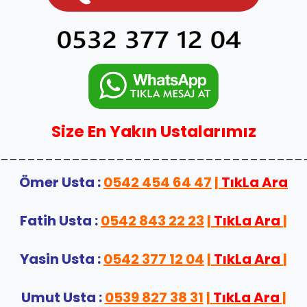
Size En Yakın Ustalarımız
__________________________________
Ömer Usta :
0542 454 64 47
|
TıkLa Ara
Fatih Usta :
0542 843 22 23
|
TıkLa Ara
|
Yasin Usta :
0542 377 12 04
|
TıkLa Ara
|
Umut Usta :
0539 827 38 31
|
TıkLa Ara
|