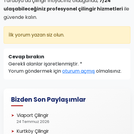
Tarabya’da çilingir ihtiyacınız olduğunda,
7/24
ulaşabileceğiniz profesyonel çilingir hizmetleri
ile
güvende kalın.
İlk yorum yazan siz olun.
Cevap bırakın
Gerekli alanlar işaretlenmiştir.
*
Yorum göndermek için
oturum açmış
olmalısınız.
Bizden Son Paylaşımlar
Viaport Çilingir
24 Temmuz 2026
Kurtköy Çilingir