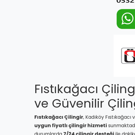
Fıstıkağacı Çilin
ve Güvenilir Çilin
Fıstıkağacı Çilingir
, Kadıköy Fıstıkağacı 
uygun fiyatlı çilingir hizmeti
sunmaktadır.
durumlarda
7/24 çilingir desteği
ile dakik