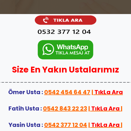
Size En Yakın Ustalarımız
___________________________________
Ömer Usta :
0542 454 64 47
|
TıkLa Ara
Fatih Usta :
0542 843 22 23
|
TıkLa Ara
|
Yasin Usta :
0542 377 12 04
|
TıkLa Ara
|