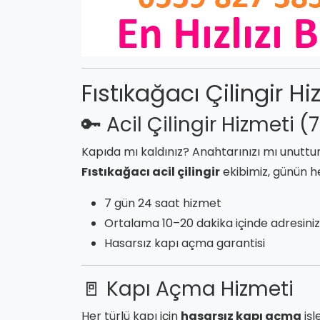
Fıstıkağacı Çilingir Hi
🔑 Acil Çilingir Hizmeti (
Kapıda mı kaldınız? Anahtarınızı mı unuttu
Fıstıkağacı acil çilingir
ekibimiz, günün he
7 gün 24 saat hizmet
Ortalama 10–20 dakika içinde adresini
Hasarsız kapı açma garantisi
🚪 Kapı Açma Hizmeti
Her türlü kapı için
hasarsız kapı açma
işl