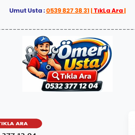
Umut Usta :
0539 827 38 31
|
TıkLa Ara
|
___________________________________