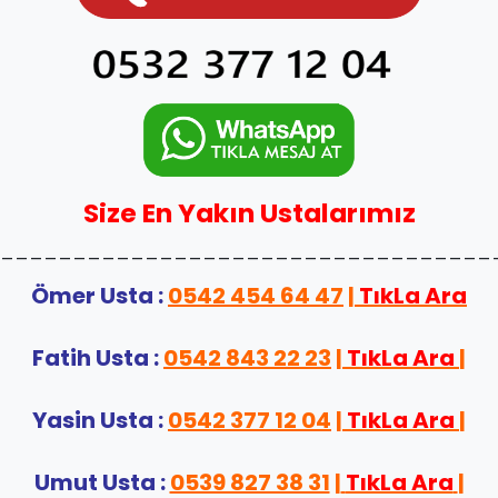
Size En Yakın Ustalarımız
__________________________________
Ömer Usta :
0542 454 64 47
|
TıkLa Ara
Fatih Usta :
0542 843 22 23
|
TıkLa Ara
|
Yasin Usta :
0542 377 12 04
|
TıkLa Ara
|
Umut Usta :
0539 827 38 31
|
TıkLa Ara
|