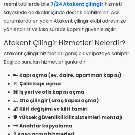
resmi tatillerde bile
7/24 Atakent çilingir
hizmeti
sayesinde dakikalar içinde destek alabilirsiniz. Acil
durumlarda en yakın Atakent çilingir ekibi adresinize
yönlendirilir ve kısa sürede kapınız güvenle açılır.
Atakent Çilingir Hizmetleri Nelerdir?
Atakent çilingir hizmetleri geniş bir yelpazeye sahiptir.
Başlıca sunulan hizmetler şunlardır:
🔑
Kapı açma (ev, daire, apartman kapısı)
🚪
Çelik kapı açma
🏢
İş yeri ve ofis kapısı açma
🚗
Oto çilingir (araç kapısı açma)
🔐
Kilit değişimi ve kilit tamiri
🛡️
Yüksek güvenlikli kilit sistemleri montajı
🗝️
Anahtar kopyalama
🔒
Kasa açma hizmetleri