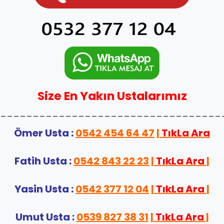
Size En Yakın Ustalarımız
__________________________________
Ömer Usta :
0542 454 64 47
|
TıkLa Ara
Fatih Usta :
0542 843 22 23
|
TıkLa Ara
|
Yasin Usta :
0542 377 12 04
|
TıkLa Ara
|
Umut Usta :
0539 827 38 31
|
TıkLa Ara
|