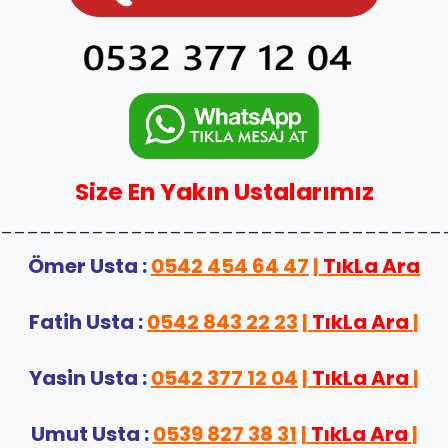
Size En Yakın Ustalarımız
__________________________________
Ömer Usta :
0542 454 64 47
|
TıkLa Ara
Fatih Usta :
0542 843 22 23
|
TıkLa Ara
|
Yasin Usta :
0542 377 12 04
|
TıkLa Ara
|
Umut Usta :
0539 827 38 31
|
TıkLa Ara
|